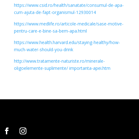
https://www.csid.ro/health/sanatate/consumul-de-apa-
cum-ajuta-de-fapt-organismul-12930014
https://www.medlife.ro/articole-medicale/sase-motive-
pentru-care-e-bine-sa-bem-apa.html
https://www.health.harvard.edu/staying-healthy/how-
much-water-should-you-drink
http://www.tratamente-naturiste.ro/minerale-
oligoelemente-suplimente/ importanta-apei.htm