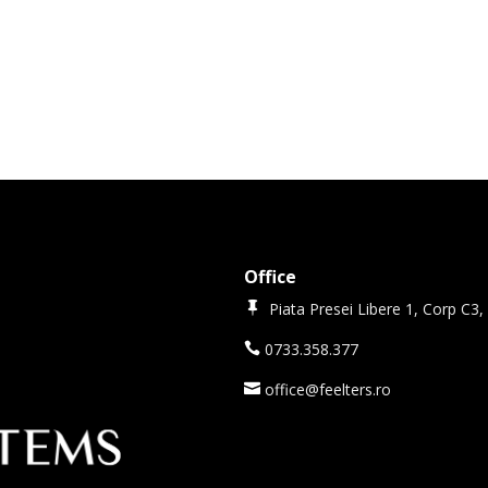
Office
Piata Presei Libere 1, Corp C3, 

0733.358.377

office@feelters.ro
