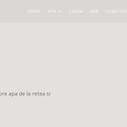
HOME
APA
CAFEA
AER
CURATEN
pre apa de la retea si