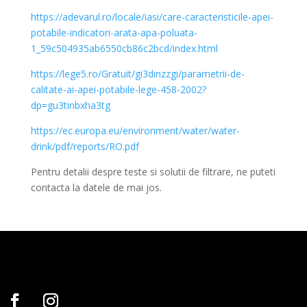
https://adevarul.ro/locale/iasi/care-caracteristicile-apei-
potabile-indicatori-arata-apa-poluata-
1_59c504935ab6550cb86c2bcd/index.html
https://lege5.ro/Gratuit/gi3dinzzgi/parametrii-de-
calitate-ai-apei-potabile-lege-458-2002?
dp=gu3tinbxha3tg
https://ec.europa.eu/environment/water/water-
drink/pdf/reports/RO.pdf
Pentru detalii despre teste si solutii de filtrare, ne puteti
contacta la datele de mai jos.