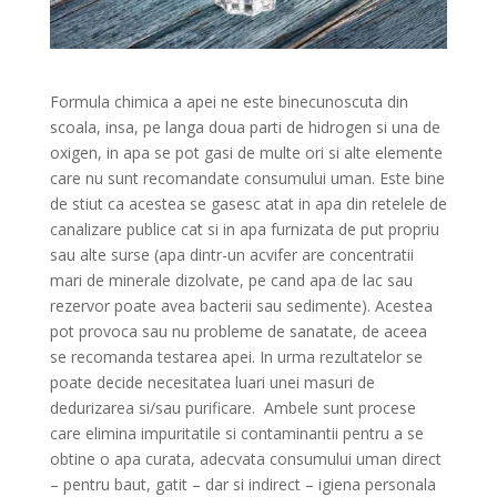
Formula chimica a apei ne este binecunoscuta din
scoala, insa, pe langa doua parti de hidrogen si una de
oxigen, in apa se pot gasi de multe ori si alte elemente
care nu sunt recomandate consumului uman. Este bine
de stiut ca acestea se gasesc atat in apa din retelele de
canalizare publice cat si in apa furnizata de put propriu
sau alte surse (apa dintr-un acvifer are concentratii
mari de minerale dizolvate, pe cand apa de lac sau
rezervor poate avea bacterii sau sedimente). Acestea
pot provoca sau nu probleme de sanatate, de aceea
se recomanda testarea apei. In urma rezultatelor se
poate decide necesitatea luari unei masuri de
dedurizarea si/sau purificare.
Ambele sunt procese
care elimina impuritatile si contaminantii pentru a se
obtine o apa curata, adecvata consumului uman direct
– pentru baut, gatit – dar si indirect – igiena personala