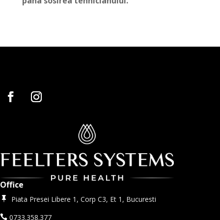
pana sosirea tehnicianului.
Office
Piata Presei Libere 1, Corp C3, Et 1, Bucuresti

0733.358.377
